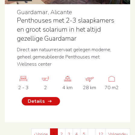
Guardamar, Alicante
Penthouses met 2-3 slaapkamers
en groot solarium in het altijd
gezellige Guardamar
Direct aan natuurreservaat gelegen moderne,
geheel gemeubileerde Penthouses met
Wellness center
2 - 3
2
4 km
28 km
70 m2
Details
‹ Vorige
1
2
3
4
5
…
12
Volgende ›