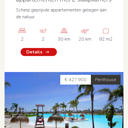
Scherp geprijsde appartementen gelegen aan
de natuur
2
2
30 km
20 km
92 m2
Details
€ 427.900
Penthouse