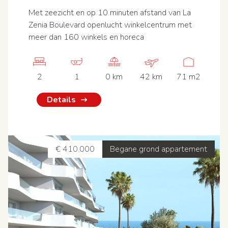
Met zeezicht en op 10 minuten afstand van La
Zenia Boulevard openlucht winkelcentrum met
meer dan 160 winkels en horeca
2
1
0 km
42 km
71 m2
Details
€ 410.000
Begane grond appartement