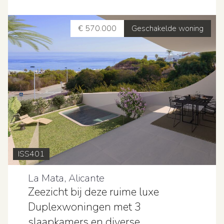
€ 570.000
Geschakelde woning
ISS401
La Mata, Alicante
Zeezicht bij deze ruime luxe
Duplexwoningen met 3
slaapkamers en diverse