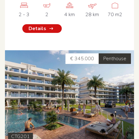
2 - 3
2
4 km
28 km
70 m2
Details
€ 345.000
Penthouse
CTG201