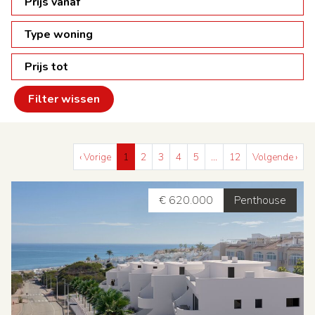
Prijs vanaf
Type woning
Prijs tot
Filter wissen
‹ Vorige
1
2
3
4
5
…
12
Volgende ›
€ 620.000
Penthouse