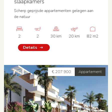
slaapkamers
Scherp geprijsde appartementen gelegen aan
de natuur
2
2
30 km
20 km
82 m2
Details
€ 207.900
Appartement