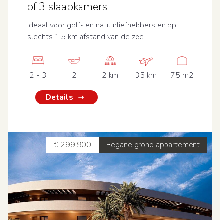
of 3 slaapkamers
Ideaal voor golf- en natuurliefhebbers en op
slechts 1,5 km afstand van de zee
2 - 3
2
2 km
35 km
75 m2
Details
€ 299.900
Begane grond appartement