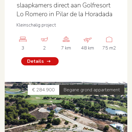
slaapkamers direct aan Golfresort
Lo Romero in Pilar de la Horadada
Kleinschalig project
3
2
7 km
48 km
75 m2
Details
€ 284.900
Begane grond appartement