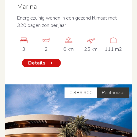
Marina
Energiezuinig wonen in een gezond klimaat met
320 dagen zon per jaar
3
2
6 km
25 km
111 m2
Details
€ 389.900
Penthouse