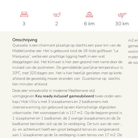
3
2
6 km
30 km
Omschrijving
m2 en
Quesada is een charmant plaatsje op slechts een paar km van de
gemee
Middellandse zee. Het is gebouwd rond de 18-hole golfbaan “La
wonin
Marquesa”, welke een prachtige ligging heeft in een wat
mater
diepgelegen dal. Het klimaat is hier zeer gezond met name door de
de wo
invloed van de zoutmeren. De gemiddelde jaarlijkse temperatuur is
20°C, met 320 dagen zon. Het is hier heerlijk genieten met op korte
afstand de geweldig mooie stranden van Guardamar op slechts
tien minuten afstand.
Deze zeer smaakvolle in moderne Mediterrane stijl
vormgegeven
Key ready inclusief gemeubileerd
twee-onder-een-
K
kap / Hob Villa’s met 3 slaapkamers en 2 badkamers met
vloerverwarming zijn gebouwd op een kleinschalige afgesloten
urbanisatie. Het woonoppervlak is 117 m2. Op de begane grond is
1 slaapkamer en 1 badkamer, de 2 overige slaapkamers en de 2e
badkamer bevinden zich op de 1e verdieping. De tuin aan de voor-,
zij- en achterkant heeft een groot betegeld terras en aangrenzend
aan 1 slaapkamer op de 1e verdieping is een terras van 17 m2. De