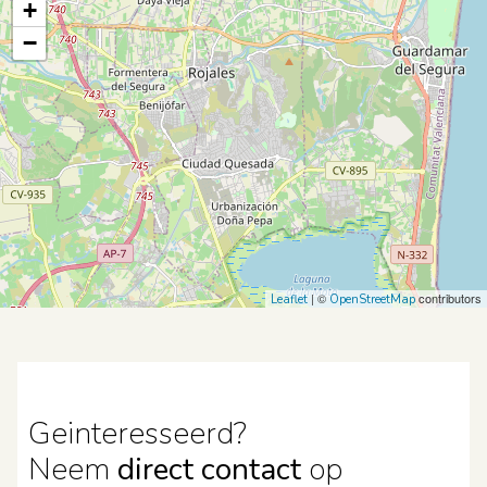
+
−
| ©
contributors
Leaflet
OpenStreetMap
Geinteresseerd?
Neem
direct contact
op