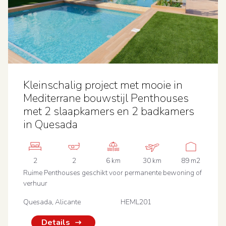
Kleinschalig project met mooie in
Mediterrane bouwstijl Penthouses
met 2 slaapkamers en 2 badkamers
in Quesada
2
2
6 km
30 km
89 m2
Ruime Penthouses geschikt voor permanente bewoning of
verhuur
Quesada, Alicante
HEML201
Details