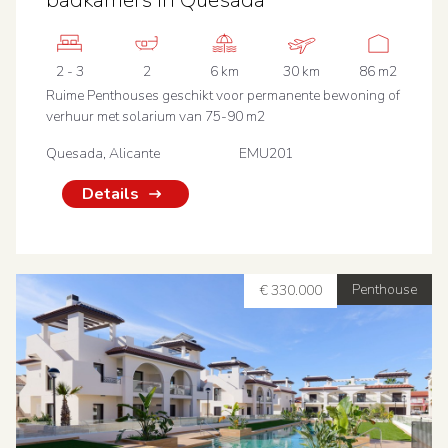
badkamers in Quesada
2 - 3
2
6 km
30 km
86 m2
Ruime Penthouses geschikt voor permanente bewoning of
verhuur met solarium van 75-90 m2
Quesada, Alicante
EMU201
Details
Penthouse
€ 330.000